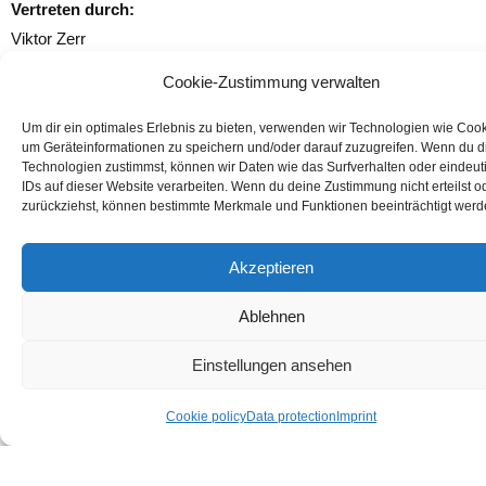
Vertreten durch:
Viktor Zerr
Cookie-Zustimmung verwalten
Kontakt
Telefon:
Um dir ein optimales Erlebnis zu bieten, verwenden wir Technologien wie Cook
+49 176 633249095
um Geräteinformationen zu speichern und/oder darauf zuzugreifen. Wenn du 
Technologien zustimmst, können wir Daten wie das Surfverhalten oder eindeut
E-Mail:
IDs auf dieser Website verarbeiten. Wenn du deine Zustimmung nicht erteilst o
info@tcrt.de
zurückziehst, können bestimmte Merkmale und Funktionen beeinträchtigt werd
Verbraucherstreitbeilegung/Universalschlichtung
sstelle
Akzeptieren
Wir sind nicht bereit oder verpflichtet, an
Ablehnen
Streitbeilegungsverfahren vor einer
Verbraucherschlichtungsstelle teilzunehmen.
Einstellungen ansehen
Quelle:
Cookie policy
Data protection
Imprint
e-recht24.de