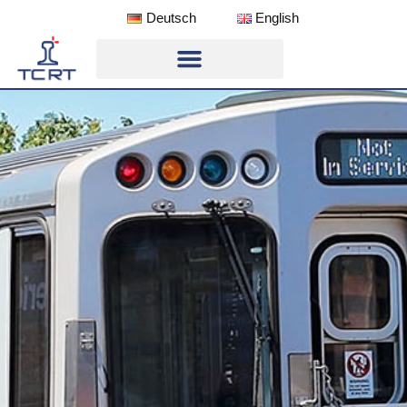
Deutsch
English
Softwareentwicklung und wissenschaftliche Tätigkeiten