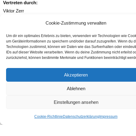
Vertreten durch:
Viktor Zerr
Cookie-Zustimmung verwalten
Kontakt
Telefon:
Um dir ein optimales Erlebnis zu bieten, verwenden wir Technologien wie Cook
+49 176 633249095
um Geräteinformationen zu speichern und/oder darauf zuzugreifen. Wenn du 
Technologien zustimmst, können wir Daten wie das Surfverhalten oder eindeut
E-Mail:
IDs auf dieser Website verarbeiten. Wenn du deine Zustimmung nicht erteilst o
info@tcrt.de
zurückziehst, können bestimmte Merkmale und Funktionen beeinträchtigt werd
Verbraucherstreitbeilegung/Universalschlichtung
sstelle
Akzeptieren
Wir sind nicht bereit oder verpflichtet, an
Ablehnen
Streitbeilegungsverfahren vor einer
Verbraucherschlichtungsstelle teilzunehmen.
Einstellungen ansehen
Quelle:
Cookie-Richtlinie
Datenschutzerklärung
Impressum
e-recht24.de