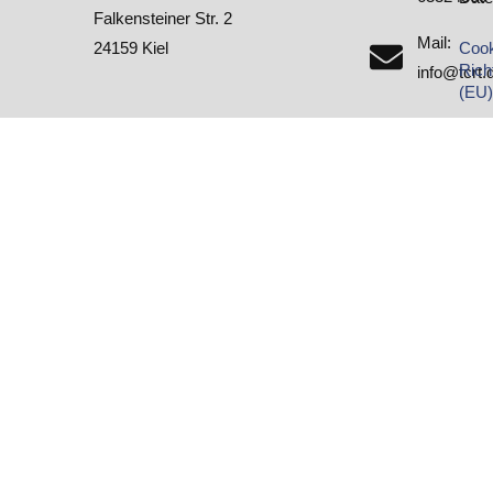
Falkensteiner Str. 2
Mail:
24159 Kiel
Cook
Richt
info@tcrt.
(EU)